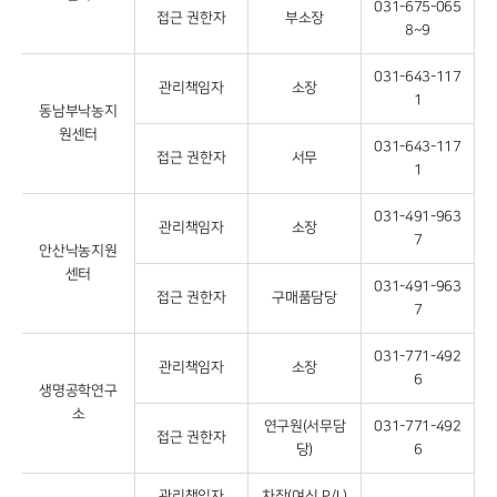
031-675-065
접근 권한자
부소장
8~9
031-643-117
관리책임자
소장
1
동남부낙농지
원센터
031-643-117
접근 권한자
서무
1
031-491-963
관리책임자
소장
7
안산낙농지원
센터
031-491-963
접근 권한자
구매품담당
7
031-771-492
관리책임자
소장
6
생명공학연구
소
연구원(서무담
031-771-492
접근 권한자
당)
6
관리책임자
차장(여신 P/L)