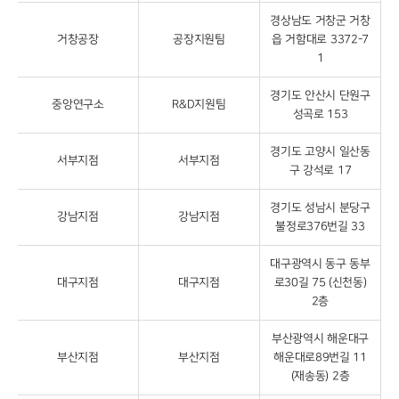
경상남도 거창군 거창
거창공장
공장지원팀
읍 거함대로 3372-7
1
경기도 안산시 단원구
중앙연구소
R&D지원팀
성곡로 153
경기도 고양시 일산동
서부지점
서부지점
구 강석로 17
경기도 성남시 분당구
강남지점
강남지점
불정로376번길 33
대구광역시 동구 동부
대구지점
대구지점
로30길 75 (신천동)
2층
부산광역시 해운대구
부산지점
부산지점
해운대로89번길 11
(재송동) 2층