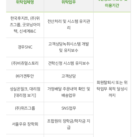
위탁업체명
위탁업무
이용기간
한국후지쯔, (주)위
전산처리 및 시스템 유지관
즈그룹, 굿모닝아이
리
텍, 신세계I&C
고객상담녹취시스템 개발
경우SNC
및 유지보수
(주)비쥬얼스토리
견학신청 시스템 유지보수
㈜가겐투안
고객상담
회원탈퇴시 또는 위
성실온밀크, 대리점
가정배달 주문내역 확인 및
탁업무 목적 달성시
[대리점 보기]
배송업무
까지
(주)위즈그룹
SNS업무
조합원의 장학금/학자금 지
서울우유 장학회
급