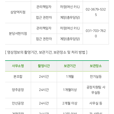
관리책임자
차장(여신 P/L)
02-3679-532
삼양역지점
5
접근 권한자
계장(총무담당)
관리책임자
차장(여신 P/L)
031-703-762
분당서현지점
0
접근 권한자
계장(총무담당)
[ 영상정보의 촬영기간, 보관기간, 보관장소 및 처리 방법 ]
사무소명
촬영시간
보관기간
보관장소
본조합
24시간
1개월
전기실등
공장지원팀 사
양주공장
24시간
1개월이상
무실등
안산공장
24시간
2개월 이상
사무실 등