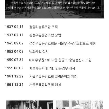
1937.04.13
청량리농유조합 조직
1937.07.11
경성우유동업조합 창립
1945.09.02
경성우유동업조합을 서울우유동업조합으로 개칭
1952.04.08
빙과사업 실시
1959.07.31
ICA 무상원조에 의한 살균조, 충병충진기 도입
1959.08.02
화물자동차에 의한 집유업무 개시
1961.12.29
서울우유동업조합 설립준비회 개최
1961.12.31
서울우유동업조합 해체