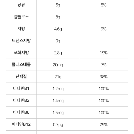
당류
5g
5%
알룰로스
8g
지방
4.6g
9%
트랜스지방
0g
포화지방
2.8g
19%
콜레스테롤
20mg
7%
단백질
21g
38%
비타민B1
1.2mg
100%
비타민B2
1.4mg
100%
비타민B6
1.5mg
100%
비타민B12
0.7μg
29%