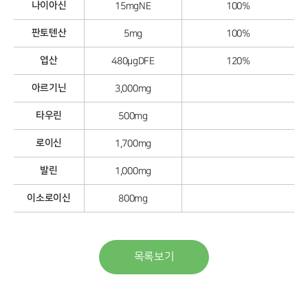
나이아신
15mgNE
100%
판토텐산
5mg
100%
엽산
480μgDFE
120%
아르기닌
3,000mg
타우린
500mg
로이신
1,700mg
발린
1,000mg
이소로이신
800mg
목록보기