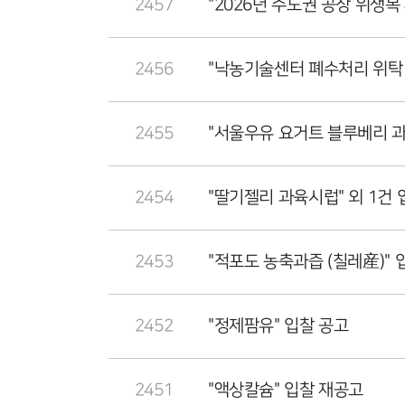
2457
"2026년 수도권 공장 위생복
2456
"낙농기술센터 폐수처리 위탁 
2455
"서울우유 요거트 블루베리 
2454
"딸기젤리 과육시럽" 외 1건
2453
"적포도 농축과즙 (칠레産)" 
2452
"정제팜유" 입찰 공고
2451
"액상칼슘" 입찰 재공고