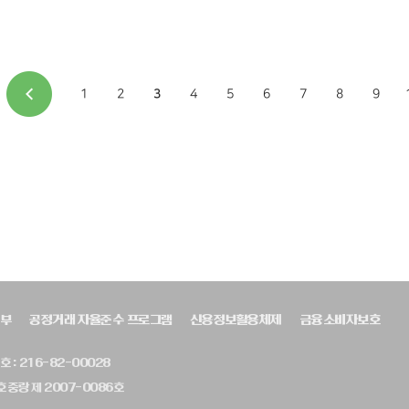
1
2
3
4
5
6
7
8
9
부
공정거래 자율준수 프로그램
신용정보활용체제
금융소비자보호
 : 216-82-00028
 중랑 제 2007-0086호