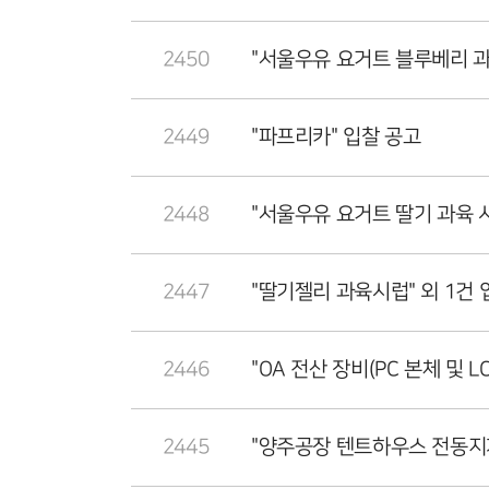
2450
"서울우유 요거트 블루베리 
2449
"파프리카" 입찰 공고
2448
"서울우유 요거트 딸기 과육 
2447
"딸기젤리 과육시럽" 외 1건 
2446
"OA 전산 장비(PC 본체 및 L
2445
"양주공장 텐트하우스 전동지