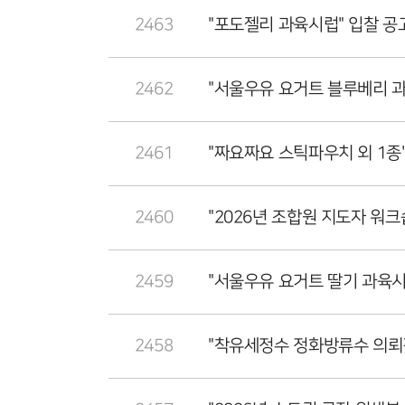
2463
"포도젤리 과육시럽" 입찰 공
2462
"서울우유 요거트 블루베리 과
2461
"짜요짜요 스틱파우치 외 1종
2460
"2026년 조합원 지도자 워크
2459
"서울우유 요거트 딸기 과육시
2458
"착유세정수 정화방류수 의뢰