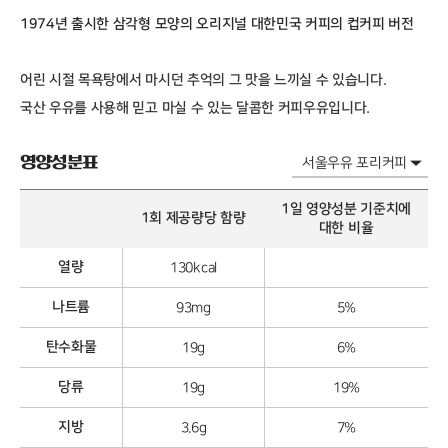
1974년 출시한 삼각형 모양의 오리지널 대한민국 커피의 컵커피 버전
어린 시절 목욕탕에서 마시던 추억의 그 맛을 느끼실 수 있습니다.
국산 우유를 사용해 믿고 마실 수 있는 달콤한 커피우유입니다.
영양성분표
1일 영양성분 기준치에
1회 제공량당 함량
대한 비율
열량
130kcal
나트륨
93mg
5%
탄수화물
19g
6%
당류
19g
19%
지방
3.6g
7%