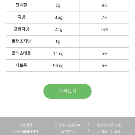
단백질
5g
9%
지방
3.6g
7%
포화지방
2.1g
14%
트랜스지방
0g
콜레스테롤
11mg
4%
나트륨
93mg
5%
목록보기
이용약관
공정거래 자율준수
개인정보처리방침
산용정보활용체제
고객센터
금융소비자 보호