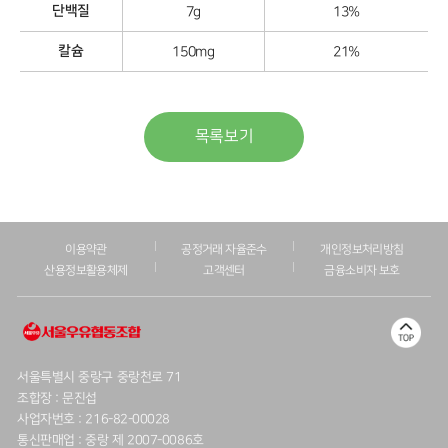
단백질
7g
13%
칼슘
150mg
21%
목록보기
이용약관
공정거래 자율준수
개인정보처리방침
산용정보활용체제
고객센터
금융소비자 보호
서울특별시 중랑구 중랑천로 71
조합장 : 문진섭
사업자번호 : 216-82-00028
통신판매업 : 중랑 제 2007-0086호