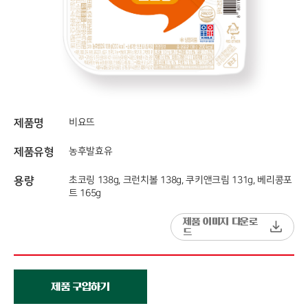
제품명
비요뜨
제품유형
농후발효유
용량
초코링 138g, 크런치볼 138g, 쿠키앤크림 131g, 베리콩포
트 165g
제품 이미지 다운로
드
제품 구입하기