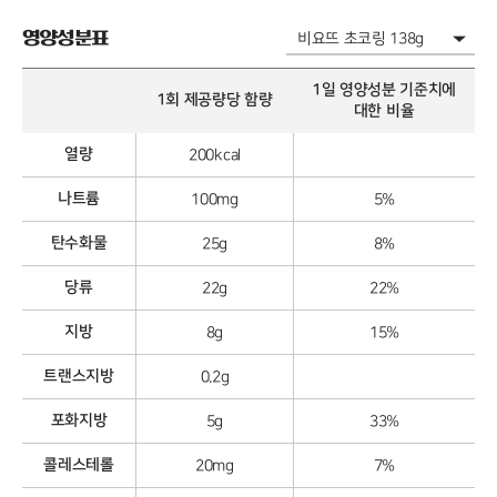
영양성분표
1일 영양성분 기준치에
1회 제공량당 함량
대한 비율
열량
200kcal
나트륨
100mg
5%
탄수화물
25g
8%
당류
22g
22%
지방
8g
15%
트랜스지방
0.2g
포화지방
5g
33%
콜레스테롤
20mg
7%