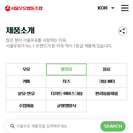
제품소개
많은 분이 서울우유를 사랑하는 이유,
서울우유가 No. 1 브랜드가 된 이유 역시 1등급 제품에 있습니다.
우유
발효유
음료
커피
치즈
크림·버터
분유·연유
디저트·아이스크림
반려동물제품
수입제품
균형영양식
SEARCH