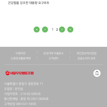
건강함을 강조한 대용량 요구르트
1
2
이용약관
공정거래 자율준수
개인정보처리방침
산용정보활용체제
고객센터
금융소비자 보호
서울특별시 중랑구 중랑천로 71
조합장 : 문진섭
사업자번호 : 216-82-00028
통신판매업 : 중랑 제 2007-0086호
고객상담 080-021-5656