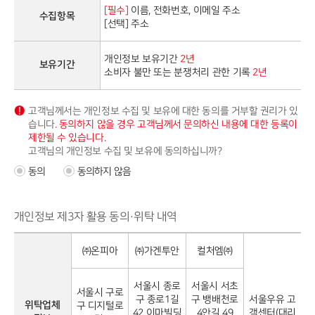
[필수]
이름, 전화번호, 이메일 주소
수집항목
[선택] 주소
개인정보 보유기간
2년
보유기간
소비자 불만 또는 분쟁처리 관한 기록
2년
고객님께서는 개인정보 수집 및 보유에 대한 동의를 거부할 권리가 있
습니다.
동의하지 않을 경우 고객님께서 문의하신 내용에 대한 등록이
제한될 수 있습니다.
고객님의 개인정보 수집 및 보유에 동의하십니까?
동의
동의하지 않음
개인정보 제3자 활용 동의·위탁 내역
㈜온피아
㈜가겐투안
컬처엠㈜
서울시 종로
서울시 서초
서울시 구로
구 종로1길
구 뱅배천로
서울우유 고
위탁업체
구 디지털로
42 이마빌딩
4안길 49
객센터(대리